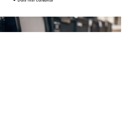
GUITAR AND BASS AMPS
Lorem ipsum dolor sit amet, consectetur
adipiscing elit. Ut elit tellus, luctus nec
ullamcorper mattis, pulvinar dapibus leo.
Nisl ridiculus pharetra mollis aptent
Elementum sem lorem