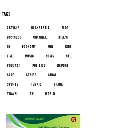
TAGS
article
basketball
blog
business
channel
digest
dj
economy
fun
kids
live
music
news
NFL
podcast
politics
report
sale
series
show
sports
tennis
trade
travel
tv
world