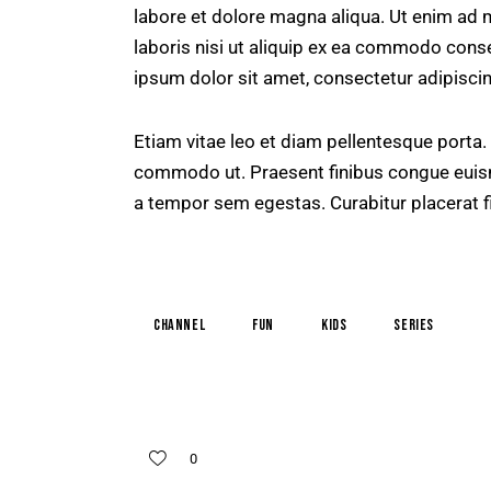
labore et dolore magna aliqua. Ut enim ad 
laboris nisi ut aliquip ex ea commodo conse
ipsum dolor sit amet, consectetur adipiscing
Etiam vitae leo et diam pellentesque porta. S
commodo ut. Praesent finibus congue euis
a tempor sem egestas. Curabitur placerat f
channel
fun
kids
series
0