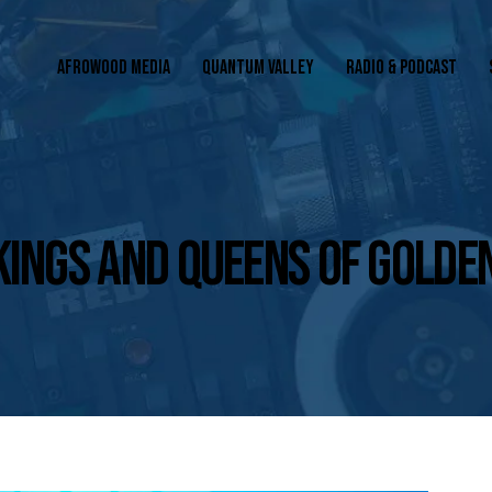
AFROWOOD MEDIA
QUANTUM VALLEY
RADIO & PODCAST
 KINGS AND QUEENS OF GOLD